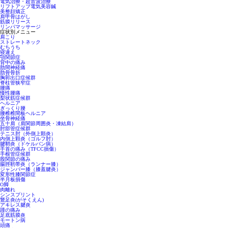
電気治療・超音波治療
リフトアップ電気美容鍼
美整顔矯正
肩甲骨はがし
筋膜リリース
リンパマッサージ
症状別メニュー
肩こり
ストレートネック
むちうち
寝違え
顎関節症
背中の痛み
肋間神経痛
肋骨骨折
胸郭出口症候群
脊柱管狭窄症
腰痛
慢性腰痛
梨状筋症候群
ヘルニア
ぎっくり腰
腰椎椎間板ヘルニア
坐骨神経痛
五十肩（肩関節周囲炎・凍結肩）
肘部管症候群
テニス肘（外側上顆炎）
内側上顆炎（ゴルフ肘）
腱鞘炎（ドケルバン病）
手首の痛み（TFCC損傷）
手根管症候群
股関節の痛み
腸脛靭帯炎（ランナー膝）
ジャンパー膝（膝蓋腱炎）
変形性膝関節症
半月板損傷
O脚
肉離れ
シンスプリント
鵞足炎(がそくえん)
アキレス腱炎
踵の痛み
足底筋膜炎
モートン病
頭痛