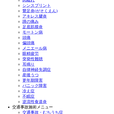
肉離れ
シンスプリント
鵞足炎(がそくえん)
アキレス腱炎
踵の痛み
足底筋膜炎
モートン病
頭痛
偏頭痛
メニエール病
眼精疲労
突発性難聴
耳鳴り
自律神経失調症
産後うつ
更年期障害
パニック障害
冷え症
不眠症
逆流性食道炎
交通事故施術メニュー
交通事故・むちうち症