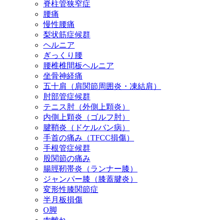
脊柱管狭窄症
腰痛
慢性腰痛
梨状筋症候群
ヘルニア
ぎっくり腰
腰椎椎間板ヘルニア
坐骨神経痛
五十肩（肩関節周囲炎・凍結肩）
肘部管症候群
テニス肘（外側上顆炎）
内側上顆炎（ゴルフ肘）
腱鞘炎（ドケルバン病）
手首の痛み（TFCC損傷）
手根管症候群
股関節の痛み
腸脛靭帯炎（ランナー膝）
ジャンパー膝（膝蓋腱炎）
変形性膝関節症
半月板損傷
O脚