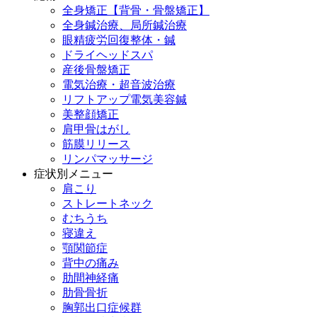
全身矯正【背骨・骨盤矯正】
全身鍼治療、局所鍼治療
眼精疲労回復整体・鍼
ドライヘッドスパ
産後骨盤矯正
電気治療・超音波治療
リフトアップ電気美容鍼
美整顔矯正
肩甲骨はがし
筋膜リリース
リンパマッサージ
症状別メニュー
肩こり
ストレートネック
むちうち
寝違え
顎関節症
背中の痛み
肋間神経痛
肋骨骨折
胸郭出口症候群