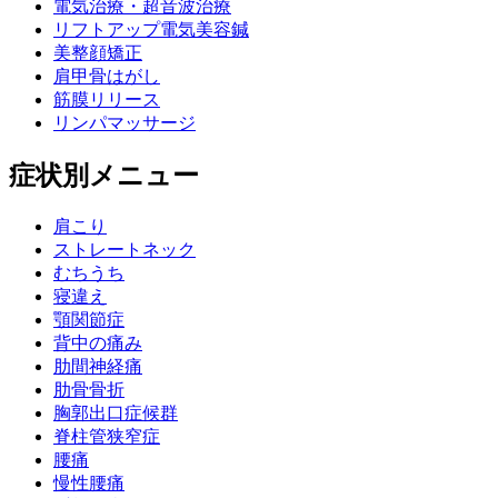
電気治療・超音波治療
リフトアップ電気美容鍼
美整顔矯正
肩甲骨はがし
筋膜リリース
リンパマッサージ
症状別メニュー
肩こり
ストレートネック
むちうち
寝違え
顎関節症
背中の痛み
肋間神経痛
肋骨骨折
胸郭出口症候群
脊柱管狭窄症
腰痛
慢性腰痛