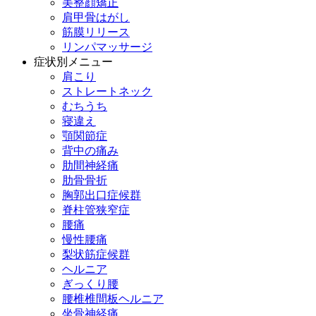
美整顔矯正
肩甲骨はがし
筋膜リリース
リンパマッサージ
症状別メニュー
肩こり
ストレートネック
むちうち
寝違え
顎関節症
背中の痛み
肋間神経痛
肋骨骨折
胸郭出口症候群
脊柱管狭窄症
腰痛
慢性腰痛
梨状筋症候群
ヘルニア
ぎっくり腰
腰椎椎間板ヘルニア
坐骨神経痛