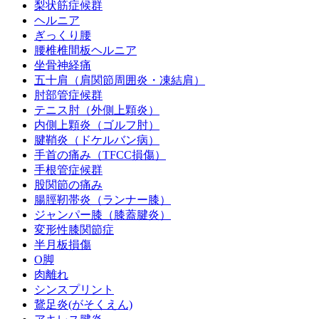
梨状筋症候群
ヘルニア
ぎっくり腰
腰椎椎間板ヘルニア
坐骨神経痛
五十肩（肩関節周囲炎・凍結肩）
肘部管症候群
テニス肘（外側上顆炎）
内側上顆炎（ゴルフ肘）
腱鞘炎（ドケルバン病）
手首の痛み（TFCC損傷）
手根管症候群
股関節の痛み
腸脛靭帯炎（ランナー膝）
ジャンパー膝（膝蓋腱炎）
変形性膝関節症
半月板損傷
O脚
肉離れ
シンスプリント
鵞足炎(がそくえん)