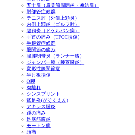
五十肩（肩関節周囲炎・凍結肩）
肘部管症候群
テニス肘（外側上顆炎）
内側上顆炎（ゴルフ肘）
腱鞘炎（ドケルバン病）
手首の痛み（TFCC損傷）
手根管症候群
股関節の痛み
腸脛靭帯炎（ランナー膝）
ジャンパー膝（膝蓋腱炎）
変形性膝関節症
半月板損傷
O脚
肉離れ
シンスプリント
鵞足炎(がそくえん)
アキレス腱炎
踵の痛み
足底筋膜炎
モートン病
頭痛