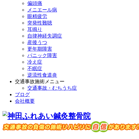
偏頭痛
メニエール病
眼精疲労
突発性難聴
耳鳴り
自律神経失調症
産後うつ
更年期障害
パニック障害
冷え症
不眠症
逆流性食道炎
交通事故施術メニュー
交通事故・むちうち症
ブログ
会社概要