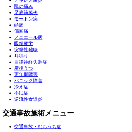
アキレス腱炎
踵の痛み
足底筋膜炎
モートン病
頭痛
偏頭痛
メニエール病
眼精疲労
突発性難聴
耳鳴り
自律神経失調症
産後うつ
更年期障害
パニック障害
冷え症
不眠症
逆流性食道炎
交通事故施術メニュー
交通事故・むちうち症