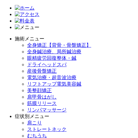
施術メニュー
全身矯正【背骨・骨盤矯正】
全身鍼治療、局所鍼治療
眼精疲労回復整体・鍼
ドライヘッドスパ
産後骨盤矯正
電気治療・超音波治療
リフトアップ電気美容鍼
美整顔矯正
肩甲骨はがし
筋膜リリース
リンパマッサージ
症状別メニュー
肩こり
ストレートネック
むちうち