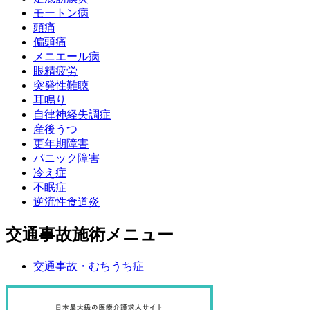
モートン病
頭痛
偏頭痛
メニエール病
眼精疲労
突発性難聴
耳鳴り
自律神経失調症
産後うつ
更年期障害
パニック障害
冷え症
不眠症
逆流性食道炎
交通事故施術メニュー
交通事故・むちうち症