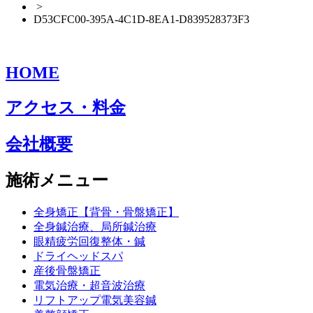
>
D53CFC00-395A-4C1D-8EA1-D839528373F3
HOME
アクセス・料金
会社概要
施術メニュー
全身矯正【背骨・骨盤矯正】
全身鍼治療、局所鍼治療
眼精疲労回復整体・鍼
ドライヘッドスパ
産後骨盤矯正
電気治療・超音波治療
リフトアップ電気美容鍼