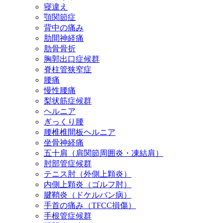
寝違え
顎関節症
背中の痛み
肋間神経痛
肋骨骨折
胸郭出口症候群
脊柱管狭窄症
腰痛
慢性腰痛
梨状筋症候群
ヘルニア
ぎっくり腰
腰椎椎間板ヘルニア
坐骨神経痛
五十肩（肩関節周囲炎・凍結肩）
肘部管症候群
テニス肘（外側上顆炎）
内側上顆炎（ゴルフ肘）
腱鞘炎（ドケルバン病）
手首の痛み（TFCC損傷）
手根管症候群