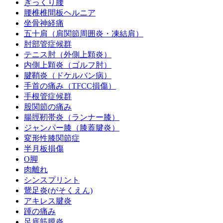
ぎっくり腰
腰椎椎間板ヘルニア
坐骨神経痛
五十肩（肩関節周囲炎・凍結肩）
肘部管症候群
テニス肘（外側上顆炎）
内側上顆炎（ゴルフ肘）
腱鞘炎（ドケルバン病）
手首の痛み（TFCC損傷）
手根管症候群
股関節の痛み
腸脛靭帯炎（ランナー膝）
ジャンパー膝（膝蓋腱炎）
変形性膝関節症
半月板損傷
O脚
肉離れ
シンスプリント
鵞足炎(がそくえん)
アキレス腱炎
踵の痛み
足底筋膜炎