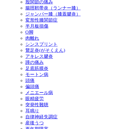
股関節の痛み
腸脛靭帯炎（ランナー膝）
ジャンパー膝（膝蓋腱炎）
変形性膝関節症
半月板損傷
O脚
肉離れ
シンスプリント
鵞足炎(がそくえん)
アキレス腱炎
踵の痛み
足底筋膜炎
モートン病
頭痛
偏頭痛
メニエール病
眼精疲労
突発性難聴
耳鳴り
自律神経失調症
産後うつ
更年期障害