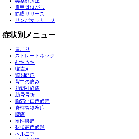
美整顔矯正
肩甲骨はがし
筋膜リリース
リンパマッサージ
症状別メニュー
肩こり
ストレートネック
むちうち
寝違え
顎関節症
背中の痛み
肋間神経痛
肋骨骨折
胸郭出口症候群
脊柱管狭窄症
腰痛
慢性腰痛
梨状筋症候群
ヘルニア