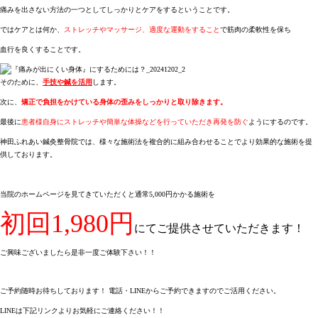
痛みを出さない方法の一つとしてしっかりとケアをするということです。
ではケアとは何か、
ストレッチやマッサージ、適度な運動をすること
で筋肉の柔軟性を保ち
血行を良くすることです。
そのために、
手技や鍼を活用
します。
次に、
矯正で負担をかけている身体の歪みをしっかりと取り除きます。
最後に
患者様自身にストレッチや簡単な体操などを行っていただき再発を防ぐ
ようにするのです。
神田ふれあい鍼灸整骨院では、様々な施術法を複合的に組み合わせることでより効果的な施術を提
供しております。
初回1,980円
にてご提供させていただきます！
ご興味ございましたら是非一度ご体験下さい！！
ご予約随時お待ちしております！ 電話・LINEからご予約できますのでご活用ください。
LINEは下記リンクよりお気軽にご連絡ください！！