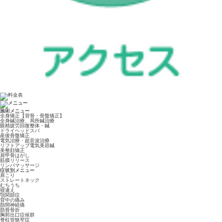
施術メニュー
全身矯正【背骨・骨盤矯正】
全身鍼治療、局所鍼治療
眼精疲労回復整体・鍼
ドライヘッドスパ
産後骨盤矯正
電気治療・超音波治療
リフトアップ電気美容鍼
美整顔矯正
肩甲骨はがし
筋膜リリース
リンパマッサージ
症状別メニュー
肩こり
ストレートネック
むちうち
寝違え
顎関節症
背中の痛み
肋間神経痛
肋骨骨折
胸郭出口症候群
脊柱管狭窄症