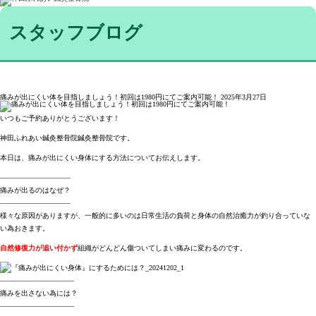
スタッフブログ
痛みが出にくい体を目指しましょう！初回は1980円にてご案内可能！
2025年3月27日
いつもご予約ありがとうございます！
神田ふれあい鍼灸整骨院鍼灸整骨院です。
本日は、痛みが出にくい身体にする方法についてお伝えします。
——————————
痛みが出るのはなぜ？
——————————
様々な原因がありますが、一般的に多いのは日常生活の負荷と身体の自然治癒力が釣り合っていな
い為おきます。
自然修復力が追い付かず
組織がどんどん傷ついてしまい痛みに変わるのです。
——————————–
痛みを出さない為には？
——————————–