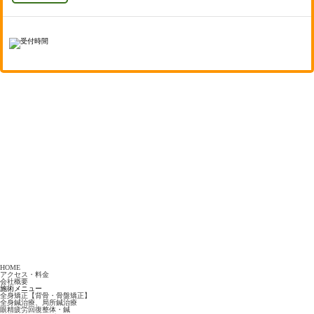
HOME
アクセス・料金
会社概要
施術メニュー
全身矯正【背骨・骨盤矯正】
全身鍼治療、局所鍼治療
眼精疲労回復整体・鍼