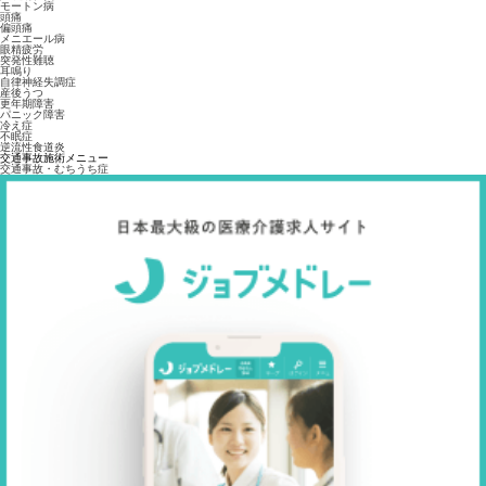
モートン病
頭痛
偏頭痛
メニエール病
眼精疲労
突発性難聴
耳鳴り
自律神経失調症
産後うつ
更年期障害
パニック障害
冷え症
不眠症
逆流性食道炎
交通事故施術メニュー
交通事故・むちうち症