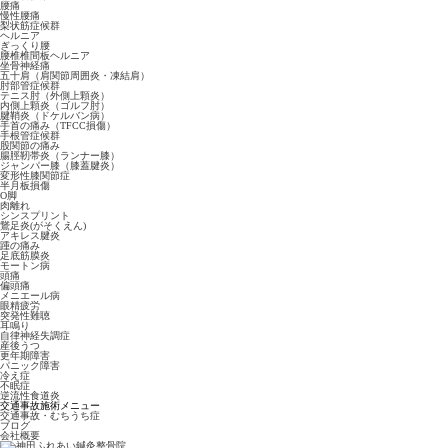
腰痛
慢性腰痛
梨状筋症候群
ヘルニア
ぎっくり腰
腰椎椎間板ヘルニア
坐骨神経痛
五十肩（肩関節周囲炎・凍結肩）
肘部管症候群
テニス肘（外側上顆炎）
内側上顆炎（ゴルフ肘）
腱鞘炎（ドケルバン病）
手首の痛み（TFCC損傷）
手根管症候群
股関節の痛み
腸脛靭帯炎（ランナー膝）
ジャンパー膝（膝蓋腱炎）
変形性膝関節症
半月板損傷
O脚
肉離れ
シンスプリント
鵞足炎(がそくえん)
アキレス腱炎
踵の痛み
足底筋膜炎
モートン病
頭痛
偏頭痛
メニエール病
眼精疲労
突発性難聴
耳鳴り
自律神経失調症
産後うつ
更年期障害
パニック障害
冷え症
不眠症
逆流性食道炎
交通事故施術メニュー
交通事故・むちうち症
ブログ
会社概要