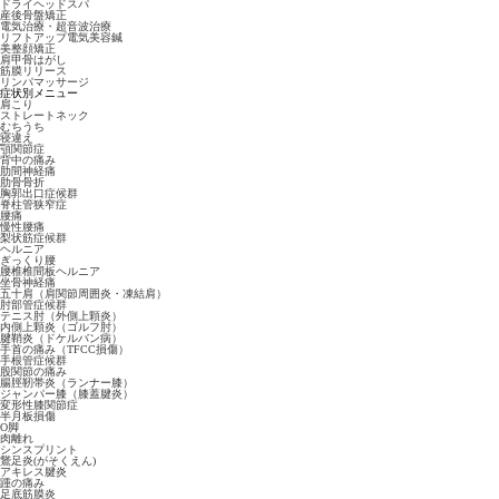
ドライヘッドスパ
産後骨盤矯正
電気治療・超音波治療
リフトアップ電気美容鍼
美整顔矯正
肩甲骨はがし
筋膜リリース
リンパマッサージ
症状別メニュー
肩こり
ストレートネック
むちうち
寝違え
顎関節症
背中の痛み
肋間神経痛
肋骨骨折
胸郭出口症候群
脊柱管狭窄症
腰痛
慢性腰痛
梨状筋症候群
ヘルニア
ぎっくり腰
腰椎椎間板ヘルニア
坐骨神経痛
五十肩（肩関節周囲炎・凍結肩）
肘部管症候群
テニス肘（外側上顆炎）
内側上顆炎（ゴルフ肘）
腱鞘炎（ドケルバン病）
手首の痛み（TFCC損傷）
手根管症候群
股関節の痛み
腸脛靭帯炎（ランナー膝）
ジャンパー膝（膝蓋腱炎）
変形性膝関節症
半月板損傷
O脚
肉離れ
シンスプリント
鵞足炎(がそくえん)
アキレス腱炎
踵の痛み
足底筋膜炎