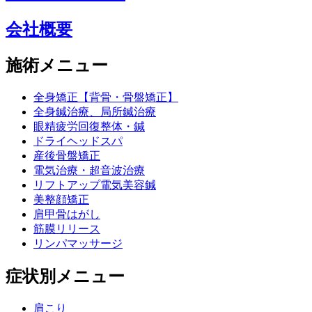
会社概要
施術メニュー
全身矯正【背骨・骨盤矯正】
全身鍼治療、局所鍼治療
眼精疲労回復整体・鍼
ドライヘッドスパ
産後骨盤矯正
電気治療・超音波治療
リフトアップ電気美容鍼
美整顔矯正
肩甲骨はがし
筋膜リリース
リンパマッサージ
症状別メニュー
肩こり