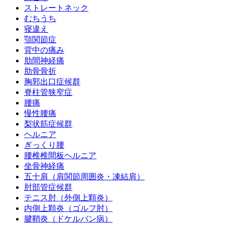
ストレートネック
むちうち
寝違え
顎関節症
背中の痛み
肋間神経痛
肋骨骨折
胸郭出口症候群
脊柱管狭窄症
腰痛
慢性腰痛
梨状筋症候群
ヘルニア
ぎっくり腰
腰椎椎間板ヘルニア
坐骨神経痛
五十肩（肩関節周囲炎・凍結肩）
肘部管症候群
テニス肘（外側上顆炎）
内側上顆炎（ゴルフ肘）
腱鞘炎（ドケルバン病）