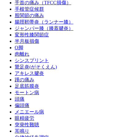
手首の痛み（TFCC損傷）
手根管症候群
股関節の痛み
腸脛靭帯炎（ランナー膝）
ジャンパー膝（膝蓋腱炎）
変形性膝関節症
半月板損傷
O脚
肉離れ
シンスプリント
鵞足炎(がそくえん)
アキレス腱炎
踵の痛み
足底筋膜炎
モートン病
頭痛
偏頭痛
メニエール病
眼精疲労
突発性難聴
耳鳴り