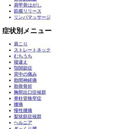
肩甲骨はがし
筋膜リリース
リンパマッサージ
症状別メニュー
肩こり
ストレートネック
むちうち
寝違え
顎関節症
背中の痛み
肋間神経痛
肋骨骨折
胸郭出口症候群
脊柱管狭窄症
腰痛
慢性腰痛
梨状筋症候群
ヘルニア
ぎっくり腰