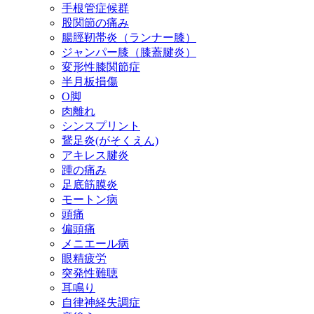
手根管症候群
股関節の痛み
腸脛靭帯炎（ランナー膝）
ジャンパー膝（膝蓋腱炎）
変形性膝関節症
半月板損傷
O脚
肉離れ
シンスプリント
鵞足炎(がそくえん)
アキレス腱炎
踵の痛み
足底筋膜炎
モートン病
頭痛
偏頭痛
メニエール病
眼精疲労
突発性難聴
耳鳴り
自律神経失調症