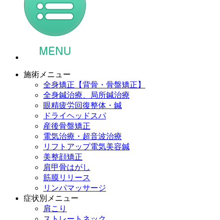
施術メニュー
全身矯正【背骨・骨盤矯正】
全身鍼治療、局所鍼治療
眼精疲労回復整体・鍼
ドライヘッドスパ
産後骨盤矯正
電気治療・超音波治療
リフトアップ電気美容鍼
美整顔矯正
肩甲骨はがし
筋膜リリース
リンパマッサージ
症状別メニュー
肩こり
ストレートネック