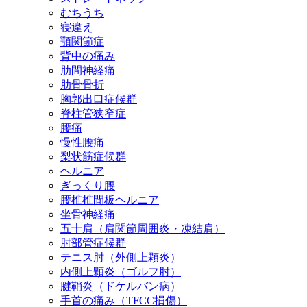
むちうち
寝違え
顎関節症
背中の痛み
肋間神経痛
肋骨骨折
胸郭出口症候群
脊柱管狭窄症
腰痛
慢性腰痛
梨状筋症候群
ヘルニア
ぎっくり腰
腰椎椎間板ヘルニア
坐骨神経痛
五十肩（肩関節周囲炎・凍結肩）
肘部管症候群
テニス肘（外側上顆炎）
内側上顆炎（ゴルフ肘）
腱鞘炎（ドケルバン病）
手首の痛み（TFCC損傷）