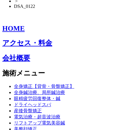
>
DSA_0122
HOME
アクセス・料金
会社概要
施術メニュー
全身矯正【背骨・骨盤矯正】
全身鍼治療、局所鍼治療
眼精疲労回復整体・鍼
ドライヘッドスパ
産後骨盤矯正
電気治療・超音波治療
リフトアップ電気美容鍼
美整顔矯正