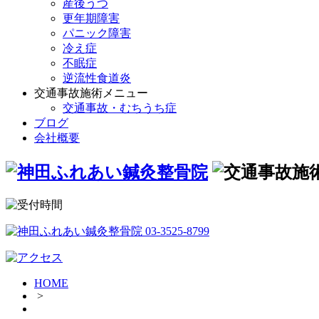
産後うつ
更年期障害
パニック障害
冷え症
不眠症
逆流性食道炎
交通事故施術メニュー
交通事故・むちうち症
ブログ
会社概要
HOME
>