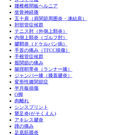
腰椎椎間板ヘルニア
坐骨神経痛
五十肩（肩関節周囲炎・凍結肩）
肘部管症候群
テニス肘（外側上顆炎）
内側上顆炎（ゴルフ肘）
腱鞘炎（ドケルバン病）
手首の痛み（TFCC損傷）
手根管症候群
股関節の痛み
腸脛靭帯炎（ランナー膝）
ジャンパー膝（膝蓋腱炎）
変形性膝関節症
半月板損傷
O脚
肉離れ
シンスプリント
鵞足炎(がそくえん)
アキレス腱炎
踵の痛み
足底筋膜炎