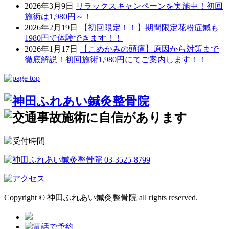
2026年3月9日
リラックスキャンペーンを実施中！初回
施術は1,980円～！
2026年2月19日
【初回限定！！】期間限定花粉症鍼も
1980円で体験できます！！
2026年1月17日
【こめかみの頭痛】原因から対策まで
徹底解説！初回施術1,980円にてご案内します！！
Copyright © 神田ふれあい鍼灸整骨院 all rights reserved.