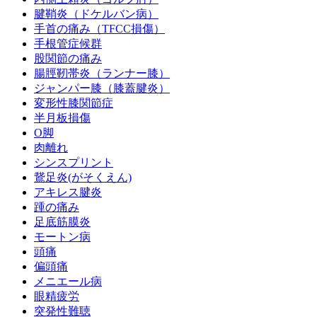
腱鞘炎（ドケルバン病）
手首の痛み（TFCC損傷）
手根管症候群
股関節の痛み
腸脛靭帯炎（ランナー膝）
ジャンパー膝（膝蓋腱炎）
変形性膝関節症
半月板損傷
O脚
肉離れ
シンスプリント
鵞足炎(がそくえん)
アキレス腱炎
踵の痛み
足底筋膜炎
モートン病
頭痛
偏頭痛
メニエール病
眼精疲労
突発性難聴