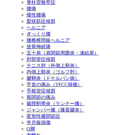
脊柱管狭窄症
腰痛
慢性腰痛
梨状筋症候群
ヘルニア
ぎっくり腰
腰椎椎間板ヘルニア
坐骨神経痛
五十肩（肩関節周囲炎・凍結肩）
肘部管症候群
テニス肘（外側上顆炎）
内側上顆炎（ゴルフ肘）
腱鞘炎（ドケルバン病）
手首の痛み（TFCC損傷）
手根管症候群
股関節の痛み
腸脛靭帯炎（ランナー膝）
ジャンパー膝（膝蓋腱炎）
変形性膝関節症
半月板損傷
O脚