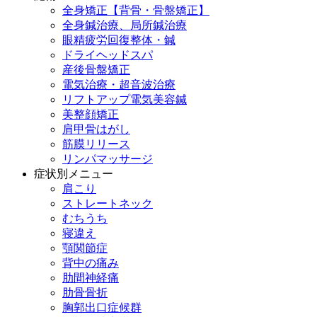
全身矯正【背骨・骨盤矯正】
全身鍼治療、局所鍼治療
眼精疲労回復整体・鍼
ドライヘッドスパ
産後骨盤矯正
電気治療・超音波治療
リフトアップ電気美容鍼
美整顔矯正
肩甲骨はがし
筋膜リリース
リンパマッサージ
症状別メニュー
肩こり
ストレートネック
むちうち
寝違え
顎関節症
背中の痛み
肋間神経痛
肋骨骨折
胸郭出口症候群