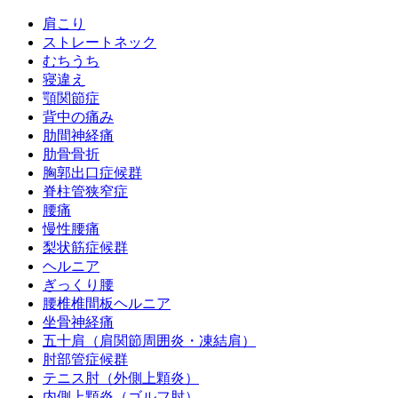
肩こり
ストレートネック
むちうち
寝違え
顎関節症
背中の痛み
肋間神経痛
肋骨骨折
胸郭出口症候群
脊柱管狭窄症
腰痛
慢性腰痛
梨状筋症候群
ヘルニア
ぎっくり腰
腰椎椎間板ヘルニア
坐骨神経痛
五十肩（肩関節周囲炎・凍結肩）
肘部管症候群
テニス肘（外側上顆炎）
内側上顆炎（ゴルフ肘）