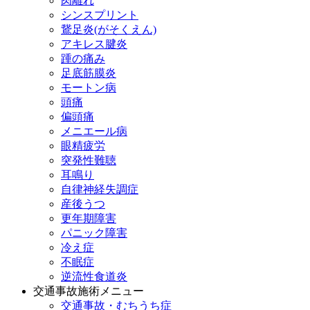
肉離れ
シンスプリント
鵞足炎(がそくえん)
アキレス腱炎
踵の痛み
足底筋膜炎
モートン病
頭痛
偏頭痛
メニエール病
眼精疲労
突発性難聴
耳鳴り
自律神経失調症
産後うつ
更年期障害
パニック障害
冷え症
不眠症
逆流性食道炎
交通事故施術メニュー
交通事故・むちうち症