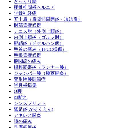
ぎっくり腰
腰椎椎間板ヘルニア
坐骨神経痛
五十肩（肩関節周囲炎・凍結肩）
肘部管症候群
テニス肘（外側上顆炎）
内側上顆炎（ゴルフ肘）
腱鞘炎（ドケルバン病）
手首の痛み（TFCC損傷）
手根管症候群
股関節の痛み
腸脛靭帯炎（ランナー膝）
ジャンパー膝（膝蓋腱炎）
変形性膝関節症
半月板損傷
O脚
肉離れ
シンスプリント
鵞足炎(がそくえん)
アキレス腱炎
踵の痛み
足底筋膜炎