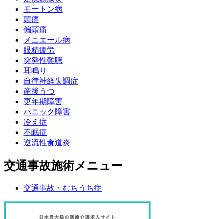
モートン病
頭痛
偏頭痛
メニエール病
眼精疲労
突発性難聴
耳鳴り
自律神経失調症
産後うつ
更年期障害
パニック障害
冷え症
不眠症
逆流性食道炎
交通事故施術メニュー
交通事故・むちうち症