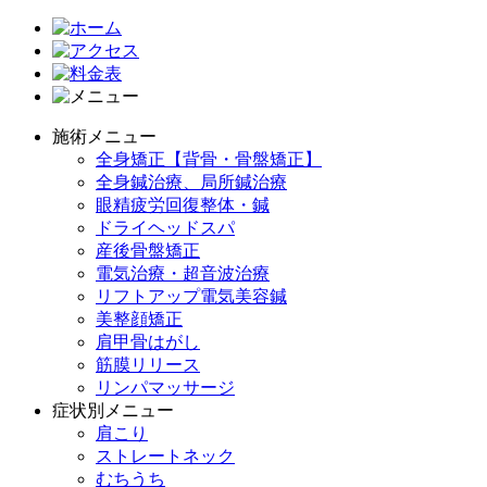
施術メニュー
全身矯正【背骨・骨盤矯正】
全身鍼治療、局所鍼治療
眼精疲労回復整体・鍼
ドライヘッドスパ
産後骨盤矯正
電気治療・超音波治療
リフトアップ電気美容鍼
美整顔矯正
肩甲骨はがし
筋膜リリース
リンパマッサージ
症状別メニュー
肩こり
ストレートネック
むちうち