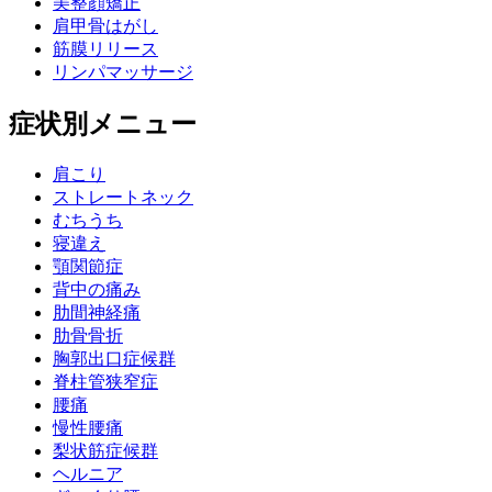
美整顔矯正
肩甲骨はがし
筋膜リリース
リンパマッサージ
症状別メニュー
肩こり
ストレートネック
むちうち
寝違え
顎関節症
背中の痛み
肋間神経痛
肋骨骨折
胸郭出口症候群
脊柱管狭窄症
腰痛
慢性腰痛
梨状筋症候群
ヘルニア