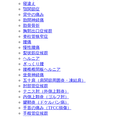
寝違え
顎関節症
背中の痛み
肋間神経痛
肋骨骨折
胸郭出口症候群
脊柱管狭窄症
腰痛
慢性腰痛
梨状筋症候群
ヘルニア
ぎっくり腰
腰椎椎間板ヘルニア
坐骨神経痛
五十肩（肩関節周囲炎・凍結肩）
肘部管症候群
テニス肘（外側上顆炎）
内側上顆炎（ゴルフ肘）
腱鞘炎（ドケルバン病）
手首の痛み（TFCC損傷）
手根管症候群