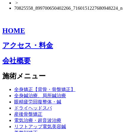
>
70825558_899700650402266_7160151227680948224_n
HOME
アクセス・料金
会社概要
施術メニュー
全身矯正【背骨・骨盤矯正】
全身鍼治療、局所鍼治療
眼精疲労回復整体・鍼
ドライヘッドスパ
産後骨盤矯正
電気治療・超音波治療
リフトアップ電気美容鍼