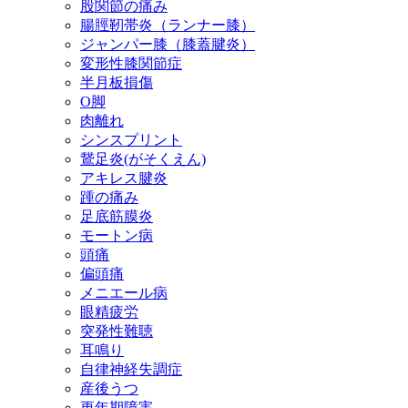
股関節の痛み
腸脛靭帯炎（ランナー膝）
ジャンパー膝（膝蓋腱炎）
変形性膝関節症
半月板損傷
O脚
肉離れ
シンスプリント
鵞足炎(がそくえん)
アキレス腱炎
踵の痛み
足底筋膜炎
モートン病
頭痛
偏頭痛
メニエール病
眼精疲労
突発性難聴
耳鳴り
自律神経失調症
産後うつ
更年期障害