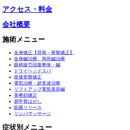
アクセス・料金
会社概要
施術メニュー
全身矯正【背骨・骨盤矯正】
全身鍼治療、局所鍼治療
眼精疲労回復整体・鍼
ドライヘッドスパ
産後骨盤矯正
電気治療・超音波治療
リフトアップ電気美容鍼
美整顔矯正
肩甲骨はがし
筋膜リリース
リンパマッサージ
症状別メニュー