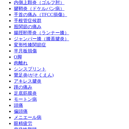
内側上顆炎（ゴルフ肘）
腱鞘炎（ドケルバン病）
手首の痛み（TFCC損傷）
手根管症候群
股関節の痛み
腸脛靭帯炎（ランナー膝）
ジャンパー膝（膝蓋腱炎）
変形性膝関節症
半月板損傷
O脚
肉離れ
シンスプリント
鵞足炎(がそくえん)
アキレス腱炎
踵の痛み
足底筋膜炎
モートン病
頭痛
偏頭痛
メニエール病
眼精疲労