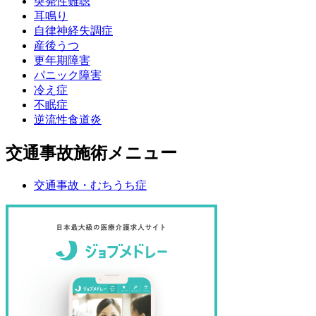
突発性難聴
耳鳴り
自律神経失調症
産後うつ
更年期障害
パニック障害
冷え症
不眠症
逆流性食道炎
交通事故施術メニュー
交通事故・むちうち症