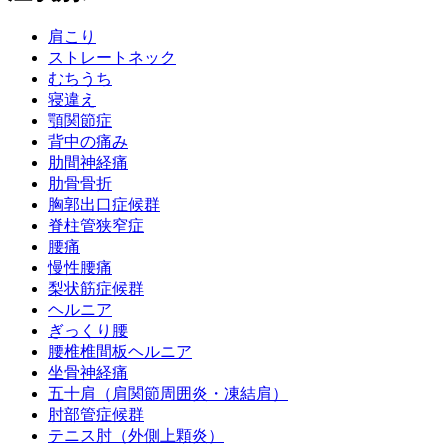
肩こり
ストレートネック
むちうち
寝違え
顎関節症
背中の痛み
肋間神経痛
肋骨骨折
胸郭出口症候群
脊柱管狭窄症
腰痛
慢性腰痛
梨状筋症候群
ヘルニア
ぎっくり腰
腰椎椎間板ヘルニア
坐骨神経痛
五十肩（肩関節周囲炎・凍結肩）
肘部管症候群
テニス肘（外側上顆炎）