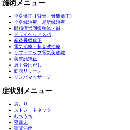
施術メニュー
全身矯正【背骨・骨盤矯正】
全身鍼治療、局所鍼治療
眼精疲労回復整体・鍼
ドライヘッドスパ
産後骨盤矯正
電気治療・超音波治療
リフトアップ電気美容鍼
美整顔矯正
肩甲骨はがし
筋膜リリース
リンパマッサージ
症状別メニュー
肩こり
ストレートネック
むちうち
寝違え
顎関節症