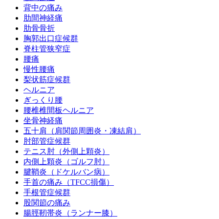
背中の痛み
肋間神経痛
肋骨骨折
胸郭出口症候群
脊柱管狭窄症
腰痛
慢性腰痛
梨状筋症候群
ヘルニア
ぎっくり腰
腰椎椎間板ヘルニア
坐骨神経痛
五十肩（肩関節周囲炎・凍結肩）
肘部管症候群
テニス肘（外側上顆炎）
内側上顆炎（ゴルフ肘）
腱鞘炎（ドケルバン病）
手首の痛み（TFCC損傷）
手根管症候群
股関節の痛み
腸脛靭帯炎（ランナー膝）