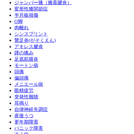
ジャンパー膝（膝蓋腱炎）
変形性膝関節症
半月板損傷
O脚
肉離れ
シンスプリント
鵞足炎(がそくえん)
アキレス腱炎
踵の痛み
足底筋膜炎
モートン病
頭痛
偏頭痛
メニエール病
眼精疲労
突発性難聴
耳鳴り
自律神経失調症
産後うつ
更年期障害
パニック障害