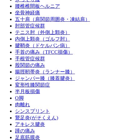
腰椎椎間板ヘルニア
坐骨神経痛
五十肩（肩関節周囲炎・凍結肩）
肘部管症候群
テニス肘（外側上顆炎）
内側上顆炎（ゴルフ肘）
腱鞘炎（ドケルバン病）
手首の痛み（TFCC損傷）
手根管症候群
股関節の痛み
腸脛靭帯炎（ランナー膝）
ジャンパー膝（膝蓋腱炎）
変形性膝関節症
半月板損傷
O脚
肉離れ
シンスプリント
鵞足炎(がそくえん)
アキレス腱炎
踵の痛み
足底筋膜炎