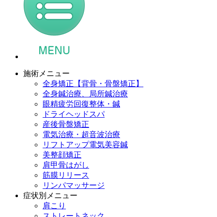
施術メニュー
全身矯正【背骨・骨盤矯正】
全身鍼治療、局所鍼治療
眼精疲労回復整体・鍼
ドライヘッドスパ
産後骨盤矯正
電気治療・超音波治療
リフトアップ電気美容鍼
美整顔矯正
肩甲骨はがし
筋膜リリース
リンパマッサージ
症状別メニュー
肩こり
ストレートネック