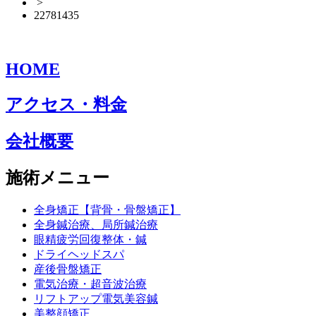
>
22781435
HOME
アクセス・料金
会社概要
施術メニュー
全身矯正【背骨・骨盤矯正】
全身鍼治療、局所鍼治療
眼精疲労回復整体・鍼
ドライヘッドスパ
産後骨盤矯正
電気治療・超音波治療
リフトアップ電気美容鍼
美整顔矯正