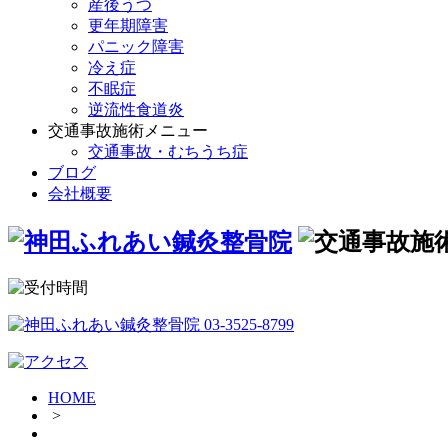
産後うつ
更年期障害
パニック障害
冷え症
不眠症
逆流性食道炎
交通事故施術メニュー
交通事故・むちうち症
ブログ
会社概要
HOME
>