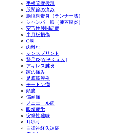
手根管症候群
股関節の痛み
腸脛靭帯炎（ランナー膝）
ジャンパー膝（膝蓋腱炎）
変形性膝関節症
半月板損傷
O脚
肉離れ
シンスプリント
鵞足炎(がそくえん)
アキレス腱炎
踵の痛み
足底筋膜炎
モートン病
頭痛
偏頭痛
メニエール病
眼精疲労
突発性難聴
耳鳴り
自律神経失調症