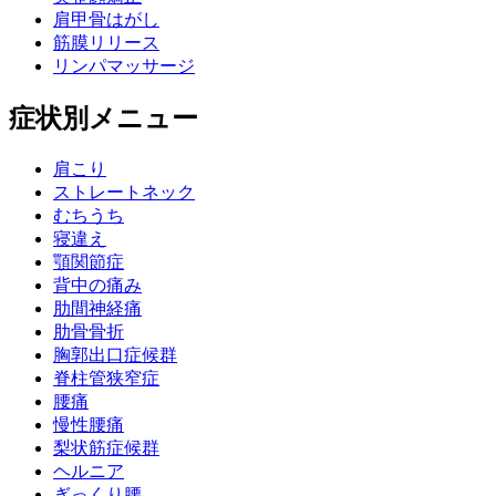
肩甲骨はがし
筋膜リリース
リンパマッサージ
症状別メニュー
肩こり
ストレートネック
むちうち
寝違え
顎関節症
背中の痛み
肋間神経痛
肋骨骨折
胸郭出口症候群
脊柱管狭窄症
腰痛
慢性腰痛
梨状筋症候群
ヘルニア
ぎっくり腰