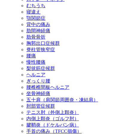
むちうち
寝違え
顎関節症
背中の痛み
肋間神経痛
肋骨骨折
胸郭出口症候群
脊柱管狭窄症
腰痛
慢性腰痛
梨状筋症候群
ヘルニア
ぎっくり腰
腰椎椎間板ヘルニア
坐骨神経痛
五十肩（肩関節周囲炎・凍結肩）
肘部管症候群
テニス肘（外側上顆炎）
内側上顆炎（ゴルフ肘）
腱鞘炎（ドケルバン病）
手首の痛み（TFCC損傷）