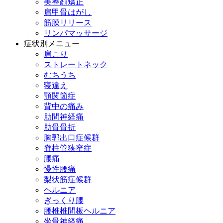
美整顔矯正
肩甲骨はがし
筋膜リリース
リンパマッサージ
症状別メニュー
肩こり
ストレートネック
むちうち
寝違え
顎関節症
背中の痛み
肋間神経痛
肋骨骨折
胸郭出口症候群
脊柱管狭窄症
腰痛
慢性腰痛
梨状筋症候群
ヘルニア
ぎっくり腰
腰椎椎間板ヘルニア
坐骨神経痛