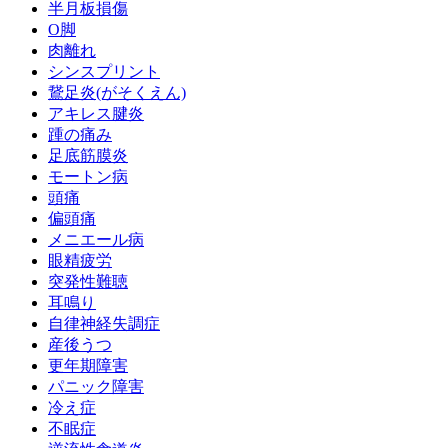
半月板損傷
O脚
肉離れ
シンスプリント
鵞足炎(がそくえん)
アキレス腱炎
踵の痛み
足底筋膜炎
モートン病
頭痛
偏頭痛
メニエール病
眼精疲労
突発性難聴
耳鳴り
自律神経失調症
産後うつ
更年期障害
パニック障害
冷え症
不眠症