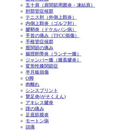
五十肩（肩関節周囲炎・凍結肩）
肘部管症候群
テニス肘（外側上顆炎）
内側上顆炎（ゴルフ肘）
腱鞘炎（ドケルバン病）
手首の痛み（TFCC損傷）
手根管症候群
股関節の痛み
腸脛靭帯炎（ランナー膝）
ジャンパー膝（膝蓋腱炎）
変形性膝関節症
半月板損傷
O脚
肉離れ
シンスプリント
鵞足炎(がそくえん)
アキレス腱炎
踵の痛み
足底筋膜炎
モートン病
頭痛