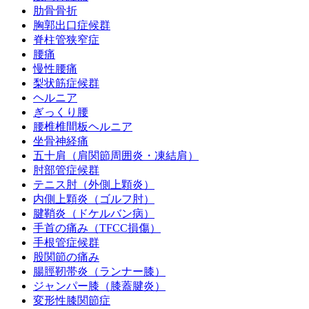
肋骨骨折
胸郭出口症候群
脊柱管狭窄症
腰痛
慢性腰痛
梨状筋症候群
ヘルニア
ぎっくり腰
腰椎椎間板ヘルニア
坐骨神経痛
五十肩（肩関節周囲炎・凍結肩）
肘部管症候群
テニス肘（外側上顆炎）
内側上顆炎（ゴルフ肘）
腱鞘炎（ドケルバン病）
手首の痛み（TFCC損傷）
手根管症候群
股関節の痛み
腸脛靭帯炎（ランナー膝）
ジャンパー膝（膝蓋腱炎）
変形性膝関節症