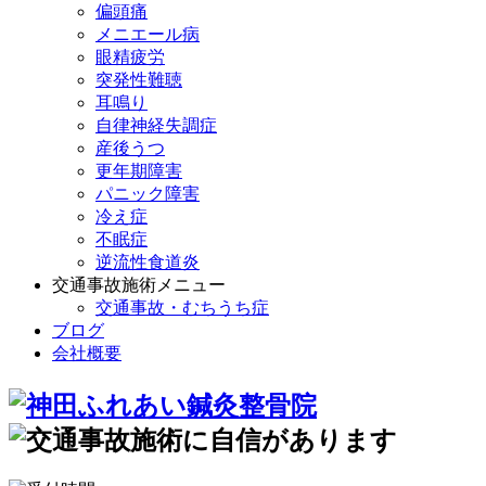
偏頭痛
メニエール病
眼精疲労
突発性難聴
耳鳴り
自律神経失調症
産後うつ
更年期障害
パニック障害
冷え症
不眠症
逆流性食道炎
交通事故施術メニュー
交通事故・むちうち症
ブログ
会社概要