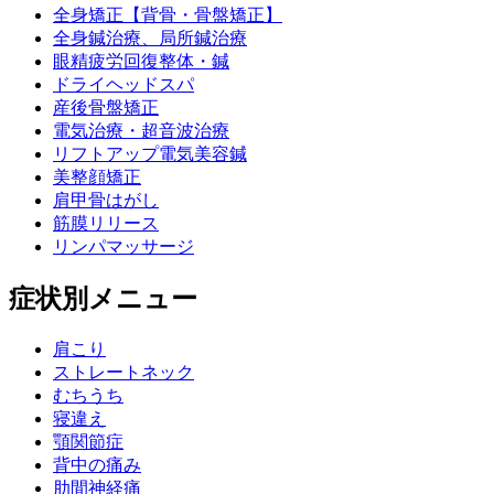
全身矯正【背骨・骨盤矯正】
全身鍼治療、局所鍼治療
眼精疲労回復整体・鍼
ドライヘッドスパ
産後骨盤矯正
電気治療・超音波治療
リフトアップ電気美容鍼
美整顔矯正
肩甲骨はがし
筋膜リリース
リンパマッサージ
症状別メニュー
肩こり
ストレートネック
むちうち
寝違え
顎関節症
背中の痛み
肋間神経痛