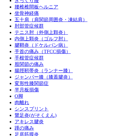
ぎっくり腰
腰椎椎間板ヘルニア
坐骨神経痛
五十肩（肩関節周囲炎・凍結肩）
肘部管症候群
テニス肘（外側上顆炎）
内側上顆炎（ゴルフ肘）
腱鞘炎（ドケルバン病）
手首の痛み（TFCC損傷）
手根管症候群
股関節の痛み
腸脛靭帯炎（ランナー膝）
ジャンパー膝（膝蓋腱炎）
変形性膝関節症
半月板損傷
O脚
肉離れ
シンスプリント
鵞足炎(がそくえん)
アキレス腱炎
踵の痛み
足底筋膜炎