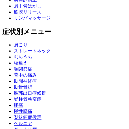
肩甲骨はがし
筋膜リリース
リンパマッサージ
症状別メニュー
肩こり
ストレートネック
むちうち
寝違え
顎関節症
背中の痛み
肋間神経痛
肋骨骨折
胸郭出口症候群
脊柱管狭窄症
腰痛
慢性腰痛
梨状筋症候群
ヘルニア