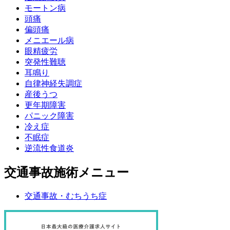
モートン病
頭痛
偏頭痛
メニエール病
眼精疲労
突発性難聴
耳鳴り
自律神経失調症
産後うつ
更年期障害
パニック障害
冷え症
不眠症
逆流性食道炎
交通事故施術メニュー
交通事故・むちうち症