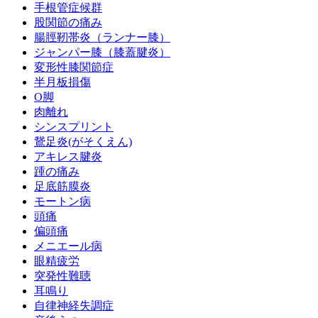
手根管症候群
股関節の痛み
腸脛靭帯炎（ランナー膝）
ジャンパー膝（膝蓋腱炎）
変形性膝関節症
半月板損傷
O脚
肉離れ
シンスプリント
鵞足炎(がそくえん)
アキレス腱炎
踵の痛み
足底筋膜炎
モートン病
頭痛
偏頭痛
メニエール病
眼精疲労
突発性難聴
耳鳴り
自律神経失調症