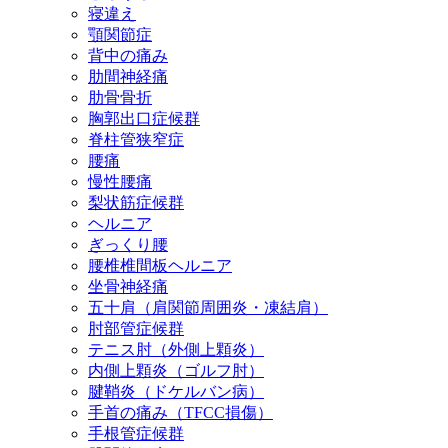
寝違え
顎関節症
背中の痛み
肋間神経痛
肋骨骨折
胸郭出口症候群
脊柱管狭窄症
腰痛
慢性腰痛
梨状筋症候群
ヘルニア
ぎっくり腰
腰椎椎間板ヘルニア
坐骨神経痛
五十肩（肩関節周囲炎・凍結肩）
肘部管症候群
テニス肘（外側上顆炎）
内側上顆炎（ゴルフ肘）
腱鞘炎（ドケルバン病）
手首の痛み（TFCC損傷）
手根管症候群