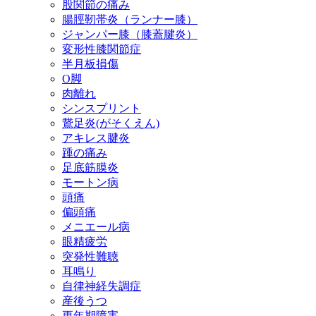
股関節の痛み
腸脛靭帯炎（ランナー膝）
ジャンパー膝（膝蓋腱炎）
変形性膝関節症
半月板損傷
O脚
肉離れ
シンスプリント
鵞足炎(がそくえん)
アキレス腱炎
踵の痛み
足底筋膜炎
モートン病
頭痛
偏頭痛
メニエール病
眼精疲労
突発性難聴
耳鳴り
自律神経失調症
産後うつ
更年期障害