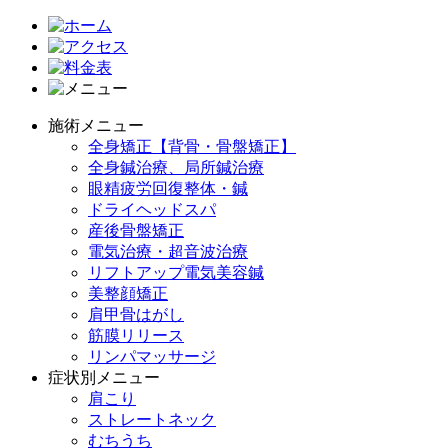
施術メニュー
全身矯正【背骨・骨盤矯正】
全身鍼治療、局所鍼治療
眼精疲労回復整体・鍼
ドライヘッドスパ
産後骨盤矯正
電気治療・超音波治療
リフトアップ電気美容鍼
美整顔矯正
肩甲骨はがし
筋膜リリース
リンパマッサージ
症状別メニュー
肩こり
ストレートネック
むちうち