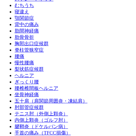
むちうち
寝違え
顎関節症
背中の痛み
肋間神経痛
肋骨骨折
胸郭出口症候群
脊柱管狭窄症
腰痛
慢性腰痛
梨状筋症候群
ヘルニア
ぎっくり腰
腰椎椎間板ヘルニア
坐骨神経痛
五十肩（肩関節周囲炎・凍結肩）
肘部管症候群
テニス肘（外側上顆炎）
内側上顆炎（ゴルフ肘）
腱鞘炎（ドケルバン病）
手首の痛み（TFCC損傷）