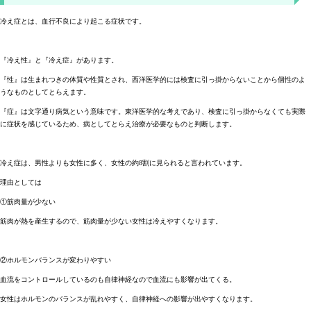
冷え症とは、血行不良により起こる症状です。
『冷え性』と『冷え症』があります。
『性』は生まれつきの体質や性質とされ、西洋医学的には検査に引っ掛からないことから個性のよ
うなものとしてとらえます。
『症』は文字通り病気という意味です。東洋医学的な考えであり、検査に引っ掛からなくても実際
に症状を感じているため、病としてとらえ治療が必要なものと判断します。
冷え症は、男性よりも女性に多く、女性の約8割に見られると言われています。
理由としては
①筋肉量が少ない
筋肉が熱を産生するので、筋肉量が少ない女性は冷えやすくなります。
②ホルモンバランスが変わりやすい
血流をコントロールしているのも自律神経なので血流にも影響が出てくる。
女性はホルモンのバランスが乱れやすく、自律神経への影響が出やすくなります。