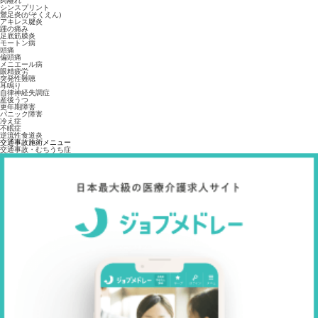
肉離れ
シンスプリント
鵞足炎(がそくえん)
アキレス腱炎
踵の痛み
足底筋膜炎
モートン病
頭痛
偏頭痛
メニエール病
眼精疲労
突発性難聴
耳鳴り
自律神経失調症
産後うつ
更年期障害
パニック障害
冷え症
不眠症
逆流性食道炎
交通事故施術メニュー
交通事故・むちうち症