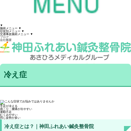
▼
施術メニュー
▼
症状別メニュー
▼
交通事故施術メニュー
▼
ブログ
会社概要
冷え症
手足が冷える
肩こり・腰痛が出やすい
運動不足
むくみやすい
同じ姿勢が多い
冷え症とは？｜神田ふれあい鍼灸整骨院