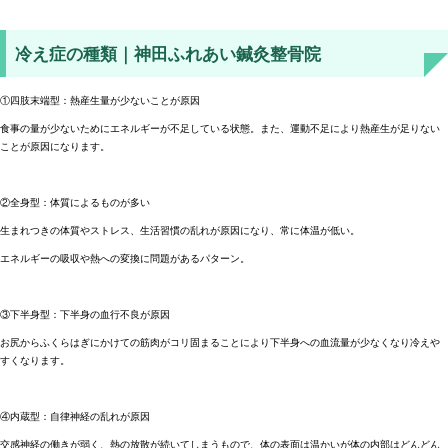
冷え症の種類｜神田ふれあい鍼灸整骨院
①四肢末端型：熱産生量が少ないことが原因
食事の量が少ないためにエネルギーが不足している状態。また、運動不足により熱産生が足りない
ことが原因になります。
②全身型：体質によるものが多い
生まれつきの体質やストレス、生活習慣の乱れが原因になり、常に体温が低い。
エネルギーの吸収や熱への変換に問題があるパターン。
③下半身型：下半身の血行不良が原因
お尻からふくらはぎにかけての筋肉がコリ固まることにより下半身への血流量が少なくなり冷えや
すくなります。
④内蔵型：自律神経の乱れが原因
交感神経の働きが弱く、熱の放散が続いてしまうもので、体の表面は温かいが体の内部はどんどん