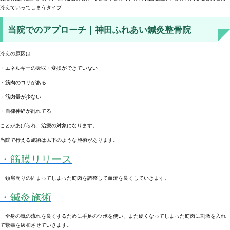
冷えていってしまうタイプ
当院でのアプローチ｜神田ふれあい鍼灸整骨院
冷えの原因は
・エネルギーの吸収・変換ができていない
・筋肉のコリがある
・筋肉量が少ない
・自律神経が乱れてる
ことがあげられ、治療の対象になります。
当院で行える施術は以下のような施術があります。
・筋膜リリース
頚肩周りの固まってしまった筋肉を調整して血流を良くしていきます。
・鍼灸施術
全身の気の流れを良くするために手足のツボを使い、また硬くなってしまった筋肉に刺激を入れ
て緊張を緩和させていきます。