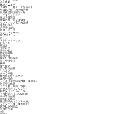
会社概要
施術メニュー
全身矯正【背骨・骨盤矯正】
全身鍼治療、局所鍼治療
眼精疲労回復整体・鍼
ドライヘッドスパ
産後骨盤矯正
電気治療・超音波治療
リフトアップ電気美容鍼
美整顔矯正
肩甲骨はがし
筋膜リリース
リンパマッサージ
症状別メニュー
肩こり
ストレートネック
むちうち
寝違え
顎関節症
背中の痛み
肋間神経痛
肋骨骨折
胸郭出口症候群
脊柱管狭窄症
腰痛
慢性腰痛
梨状筋症候群
ヘルニア
ぎっくり腰
腰椎椎間板ヘルニア
坐骨神経痛
五十肩（肩関節周囲炎・凍結肩）
肘部管症候群
テニス肘（外側上顆炎）
内側上顆炎（ゴルフ肘）
腱鞘炎（ドケルバン病）
手首の痛み（TFCC損傷）
手根管症候群
股関節の痛み
腸脛靭帯炎（ランナー膝）
ジャンパー膝（膝蓋腱炎）
変形性膝関節症
半月板損傷
O脚