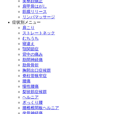
美整顔矯正
肩甲骨はがし
筋膜リリース
リンパマッサージ
症状別メニュー
肩こり
ストレートネック
むちうち
寝違え
顎関節症
背中の痛み
肋間神経痛
肋骨骨折
胸郭出口症候群
脊柱管狭窄症
腰痛
慢性腰痛
梨状筋症候群
ヘルニア
ぎっくり腰
腰椎椎間板ヘルニア
坐骨神経痛