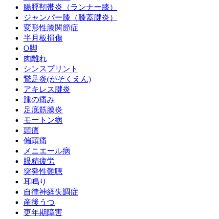
腸脛靭帯炎（ランナー膝）
ジャンパー膝（膝蓋腱炎）
変形性膝関節症
半月板損傷
O脚
肉離れ
シンスプリント
鵞足炎(がそくえん)
アキレス腱炎
踵の痛み
足底筋膜炎
モートン病
頭痛
偏頭痛
メニエール病
眼精疲労
突発性難聴
耳鳴り
自律神経失調症
産後うつ
更年期障害