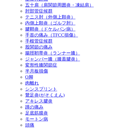
五十肩（肩関節周囲炎・凍結肩）
肘部管症候群
テニス肘（外側上顆炎）
内側上顆炎（ゴルフ肘）
腱鞘炎（ドケルバン病）
手首の痛み（TFCC損傷）
手根管症候群
股関節の痛み
腸脛靭帯炎（ランナー膝）
ジャンパー膝（膝蓋腱炎）
変形性膝関節症
半月板損傷
O脚
肉離れ
シンスプリント
鵞足炎(がそくえん)
アキレス腱炎
踵の痛み
足底筋膜炎
モートン病
頭痛