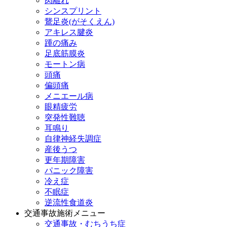
肉離れ
シンスプリント
鵞足炎(がそくえん)
アキレス腱炎
踵の痛み
足底筋膜炎
モートン病
頭痛
偏頭痛
メニエール病
眼精疲労
突発性難聴
耳鳴り
自律神経失調症
産後うつ
更年期障害
パニック障害
冷え症
不眠症
逆流性食道炎
交通事故施術メニュー
交通事故・むちうち症