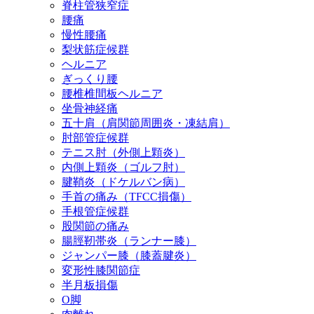
脊柱管狭窄症
腰痛
慢性腰痛
梨状筋症候群
ヘルニア
ぎっくり腰
腰椎椎間板ヘルニア
坐骨神経痛
五十肩（肩関節周囲炎・凍結肩）
肘部管症候群
テニス肘（外側上顆炎）
内側上顆炎（ゴルフ肘）
腱鞘炎（ドケルバン病）
手首の痛み（TFCC損傷）
手根管症候群
股関節の痛み
腸脛靭帯炎（ランナー膝）
ジャンパー膝（膝蓋腱炎）
変形性膝関節症
半月板損傷
O脚