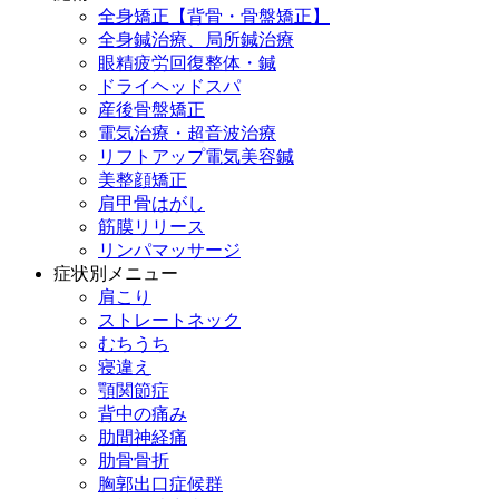
全身矯正【背骨・骨盤矯正】
全身鍼治療、局所鍼治療
眼精疲労回復整体・鍼
ドライヘッドスパ
産後骨盤矯正
電気治療・超音波治療
リフトアップ電気美容鍼
美整顔矯正
肩甲骨はがし
筋膜リリース
リンパマッサージ
症状別メニュー
肩こり
ストレートネック
むちうち
寝違え
顎関節症
背中の痛み
肋間神経痛
肋骨骨折
胸郭出口症候群