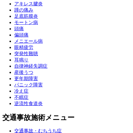
アキレス腱炎
踵の痛み
足底筋膜炎
モートン病
頭痛
偏頭痛
メニエール病
眼精疲労
突発性難聴
耳鳴り
自律神経失調症
産後うつ
更年期障害
パニック障害
冷え症
不眠症
逆流性食道炎
交通事故施術メニュー
交通事故・むちうち症