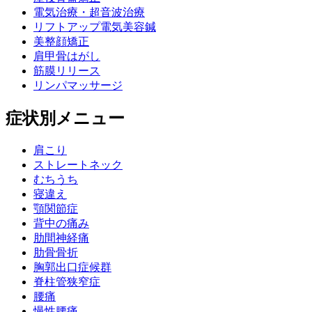
電気治療・超音波治療
リフトアップ電気美容鍼
美整顔矯正
肩甲骨はがし
筋膜リリース
リンパマッサージ
症状別メニュー
肩こり
ストレートネック
むちうち
寝違え
顎関節症
背中の痛み
肋間神経痛
肋骨骨折
胸郭出口症候群
脊柱管狭窄症
腰痛
慢性腰痛