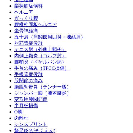
梨状筋症候群
ヘルニア
ぎっくり腰
腰椎椎間板ヘルニア
坐骨神経痛
五十肩（肩関節周囲炎・凍結肩）
肘部管症候群
テニス肘（外側上顆炎）
内側上顆炎（ゴルフ肘）
腱鞘炎（ドケルバン病）
手首の痛み（TFCC損傷）
手根管症候群
股関節の痛み
腸脛靭帯炎（ランナー膝）
ジャンパー膝（膝蓋腱炎）
変形性膝関節症
半月板損傷
O脚
肉離れ
シンスプリント
鵞足炎(がそくえん)