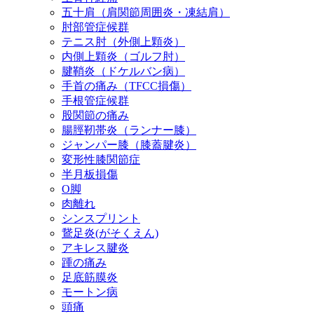
五十肩（肩関節周囲炎・凍結肩）
肘部管症候群
テニス肘（外側上顆炎）
内側上顆炎（ゴルフ肘）
腱鞘炎（ドケルバン病）
手首の痛み（TFCC損傷）
手根管症候群
股関節の痛み
腸脛靭帯炎（ランナー膝）
ジャンパー膝（膝蓋腱炎）
変形性膝関節症
半月板損傷
O脚
肉離れ
シンスプリント
鵞足炎(がそくえん)
アキレス腱炎
踵の痛み
足底筋膜炎
モートン病
頭痛