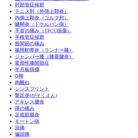
肘部管症候群
テニス肘（外側上顆炎）
内側上顆炎（ゴルフ肘）
腱鞘炎（ドケルバン病）
手首の痛み（TFCC損傷）
手根管症候群
股関節の痛み
腸脛靭帯炎（ランナー膝）
ジャンパー膝（膝蓋腱炎）
変形性膝関節症
半月板損傷
O脚
肉離れ
シンスプリント
鵞足炎(がそくえん)
アキレス腱炎
踵の痛み
足底筋膜炎
モートン病
頭痛
偏頭痛