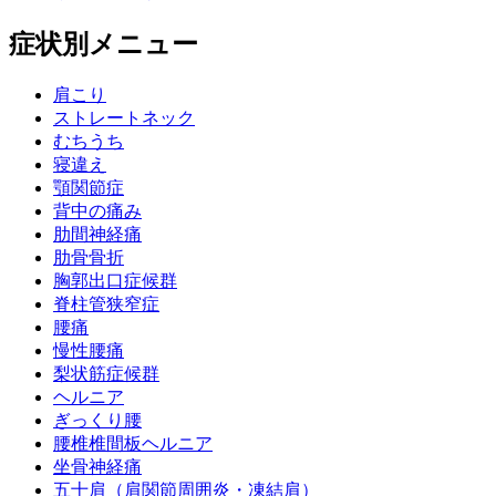
症状別メニュー
肩こり
ストレートネック
むちうち
寝違え
顎関節症
背中の痛み
肋間神経痛
肋骨骨折
胸郭出口症候群
脊柱管狭窄症
腰痛
慢性腰痛
梨状筋症候群
ヘルニア
ぎっくり腰
腰椎椎間板ヘルニア
坐骨神経痛
五十肩（肩関節周囲炎・凍結肩）