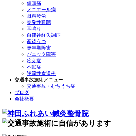
偏頭痛
メニエール病
眼精疲労
突発性難聴
耳鳴り
自律神経失調症
産後うつ
更年期障害
パニック障害
冷え症
不眠症
逆流性食道炎
交通事故施術メニュー
交通事故・むちうち症
ブログ
会社概要