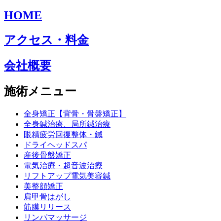
HOME
アクセス・料金
会社概要
施術メニュー
全身矯正【背骨・骨盤矯正】
全身鍼治療、局所鍼治療
眼精疲労回復整体・鍼
ドライヘッドスパ
産後骨盤矯正
電気治療・超音波治療
リフトアップ電気美容鍼
美整顔矯正
肩甲骨はがし
筋膜リリース
リンパマッサージ