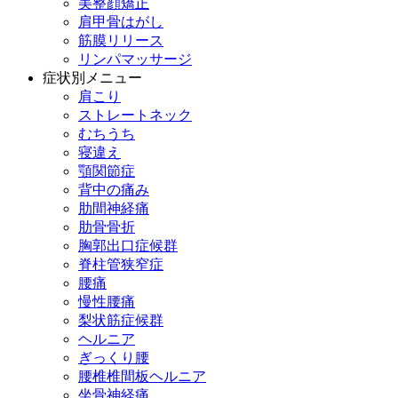
美整顔矯正
肩甲骨はがし
筋膜リリース
リンパマッサージ
症状別メニュー
肩こり
ストレートネック
むちうち
寝違え
顎関節症
背中の痛み
肋間神経痛
肋骨骨折
胸郭出口症候群
脊柱管狭窄症
腰痛
慢性腰痛
梨状筋症候群
ヘルニア
ぎっくり腰
腰椎椎間板ヘルニア
坐骨神経痛